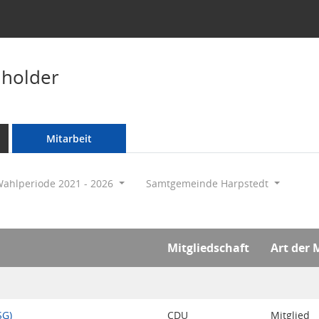
hholder
Mitarbeit
ahlperiode 2021 - 2026
Samtgemeinde Harpstedt
Mitgliedschaft
Art der 
SG)
CDU
Mitglied