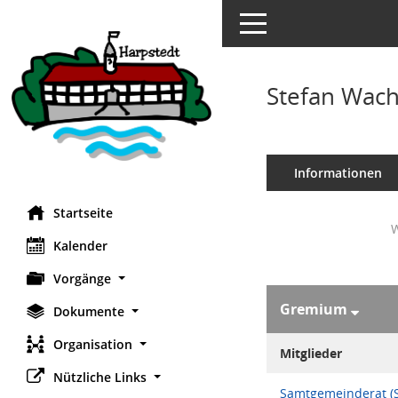
Toggle navigation
Stefan Wac
Informationen
Startseite
W
Kalender
Vorgänge
Gremium
Dokumente
Organisation
Mitglieder
Nützliche Links
Samtgemeinderat (