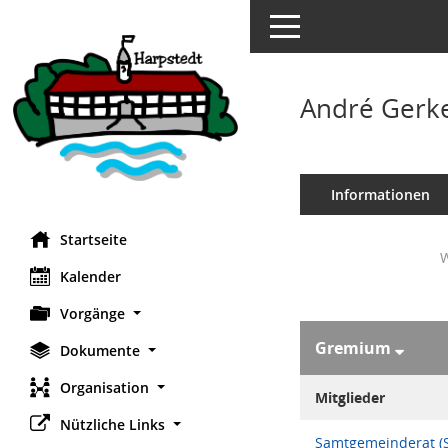
Toggle navigation
André Gerk
Informationen
Startseite
W
Kalender
Vorgänge
Gremium
Dokumente
Organisation
Mitglieder
Nützliche Links
Samtgemeinderat (