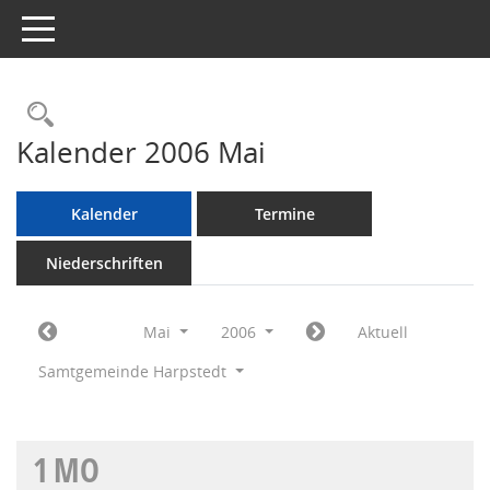
Toggle navigation
Rechercheauswahl
Kalender 2006 Mai
Kalender
Termine
Niederschriften
Mai
2006
Aktuell
Samtgemeinde Harpstedt
1
MO