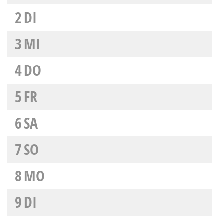
2
DI
3
MI
4
DO
5
FR
6
SA
7
SO
8
MO
9
DI