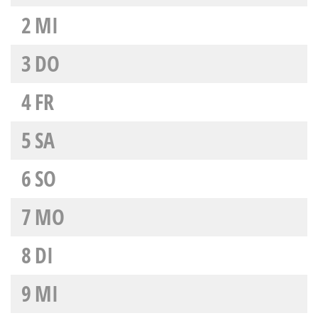
2
MI
3
DO
4
FR
5
SA
6
SO
7
MO
8
DI
9
MI