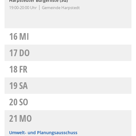
Harpstedter Bürgerliste (SG)
19:00-20:00 Uhr
Gemeinde Harpstedt
16
MI
17
DO
18
FR
19
SA
20
SO
21
MO
Umwelt- und Planungsausschuss