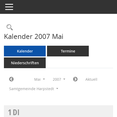
Toggle navigation
Rechercheauswahl
Kalender 2007 Mai
Kalender
Termine
Niederschriften
Mai
2007
Aktuell
Samtgemeinde Harpstedt
1
DI