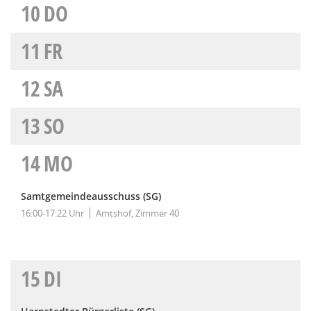
10
DO
11
FR
12
SA
13
SO
14
MO
Samtgemeindeausschuss (SG)
16:00-17:22 Uhr
Amtshof, Zimmer 40
15
DI