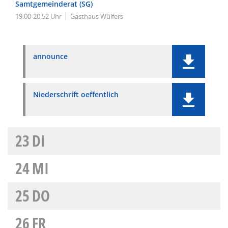
Samtgemeinderat (SG)
19:00-20:52 Uhr
Gasthaus Wülfers
announce
Niederschrift oeffentlich
23
DI
24
MI
25
DO
26
FR