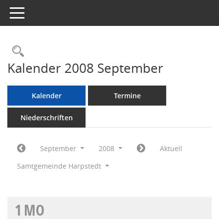
Toggle navigation
Rechercheauswahl
Kalender 2008 September
Kalender
Termine
Niederschriften
September
2008
Aktuell
Samtgemeinde Harpstedt
1
MO