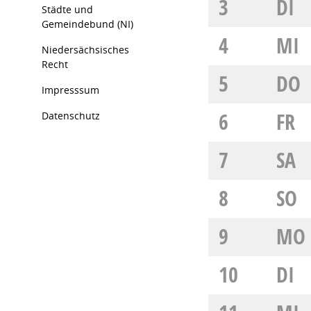
3
DI
Städte und
Gemeindebund (NI)
4
MI
Niedersächsisches
Recht
5
DO
Impresssum
6
FR
Datenschutz
7
SA
8
SO
9
MO
10
DI