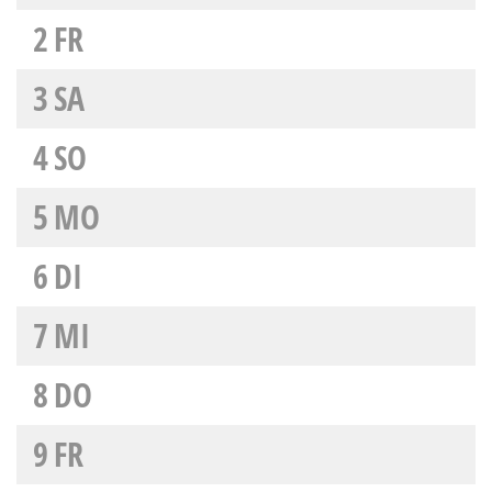
2
FR
3
SA
4
SO
5
MO
6
DI
7
MI
8
DO
9
FR