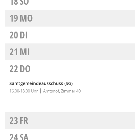
18
SO
19
MO
20
DI
21
MI
22
DO
Samtgemeindeausschuss (SG)
16:00-18:00 Uhr
Amtshof, Zimmer 40
23
FR
24
SA