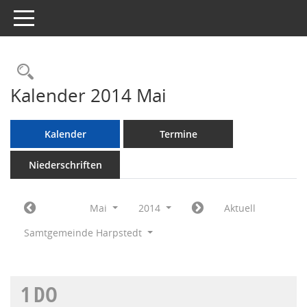
Toggle navigation
Rechercheauswahl
Kalender 2014 Mai
Kalender
Termine
Niederschriften
Mai
2014
Aktuell
Samtgemeinde Harpstedt
1
DO