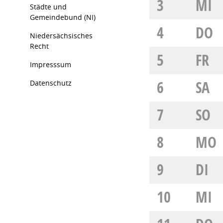
3
MI
Städte und
Gemeindebund (NI)
4
DO
Niedersächsisches
Recht
5
FR
Impresssum
6
SA
Datenschutz
7
SO
8
MO
9
DI
10
MI