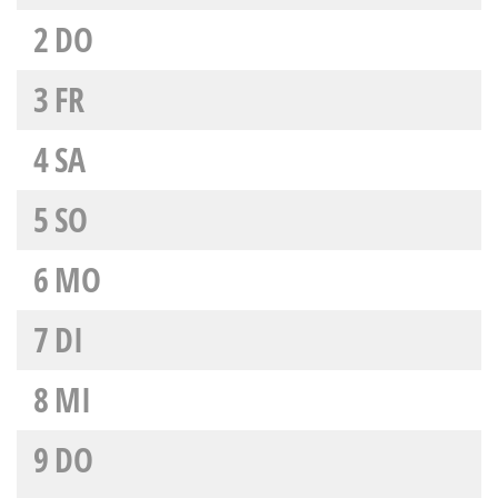
2
DO
3
FR
4
SA
5
SO
6
MO
7
DI
8
MI
9
DO