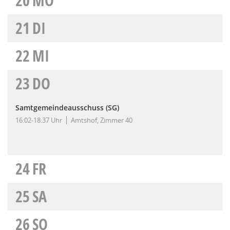
20
MO
21
DI
22
MI
23
DO
Samtgemeindeausschuss (SG)
16:02-18:37 Uhr
Amtshof, Zimmer 40
24
FR
25
SA
26
SO