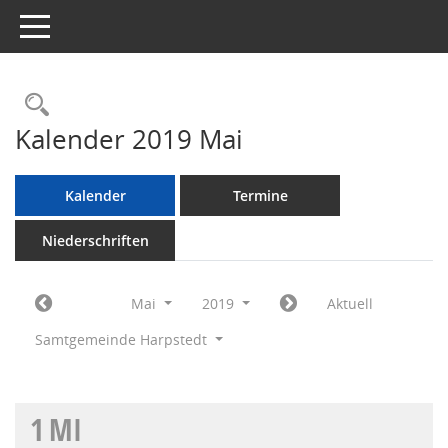
Toggle navigation
Rechercheauswahl
Kalender 2019 Mai
Kalender
Termine
Niederschriften
Mai
2019
Aktuell
Samtgemeinde Harpstedt
1
MI