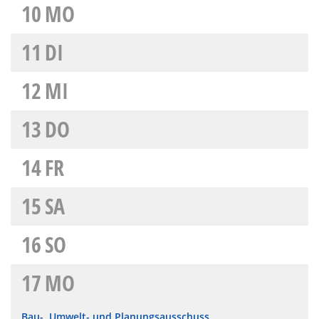
10
MO
11
DI
12
MI
13
DO
14
FR
15
SA
16
SO
17
MO
Bau-, Umwelt- und Planungsausschuss