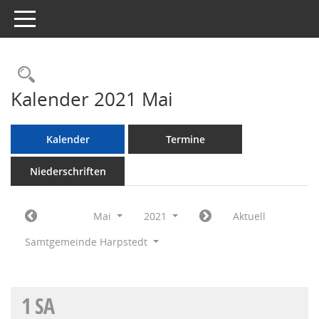
Toggle navigation
Rechercheauswahl
Kalender 2021 Mai
Kalender
Termine
Niederschriften
Mai
2021
Aktuell
Samtgemeinde Harpstedt
1
SA