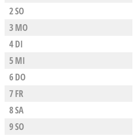
2
SO
3
MO
4
DI
5
MI
6
DO
7
FR
8
SA
9
SO