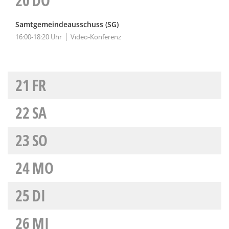
20
DO
Samtgemeindeausschuss (SG)
16:00-18:20 Uhr
Video-Konferenz
21
FR
22
SA
23
SO
24
MO
25
DI
26
MI