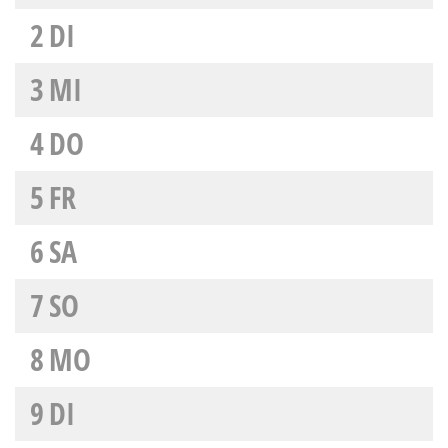
2
DI
3
MI
4
DO
5
FR
6
SA
7
SO
8
MO
9
DI