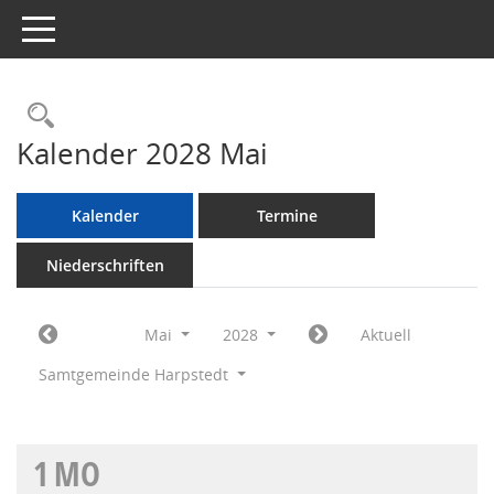
Toggle navigation
Rechercheauswahl
Kalender 2028 Mai
Kalender
Termine
Niederschriften
Mai
2028
Aktuell
Samtgemeinde Harpstedt
1
MO