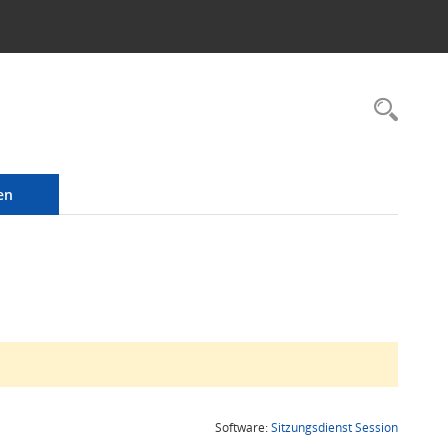
Rec
en
(Wird in
Software:
Sitzungsdienst
Session