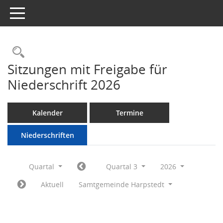
Toggle navigation
Rechercheauswahl
Sitzungen mit Freigabe für
Niederschrift 2026
Kalender
Termine
Niederschriften
Quartal
Quartal 3
2026
Aktuell
Samtgemeinde Harpstedt