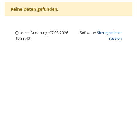
Keine Daten gefunden.
Letzte Änderung: 07.08.2026
Software:
Sitzungsdienst
(Wird in
19:33:40
Session