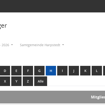
ger
- 2026
Samtgemeinde Harpstedt
D
E
F
G
H
I
J
K
L
X
Y
Z
Alle
Mitglie