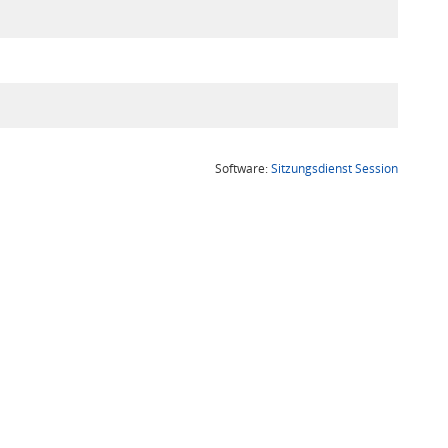
(Wird in
Software:
Sitzungsdienst
Session