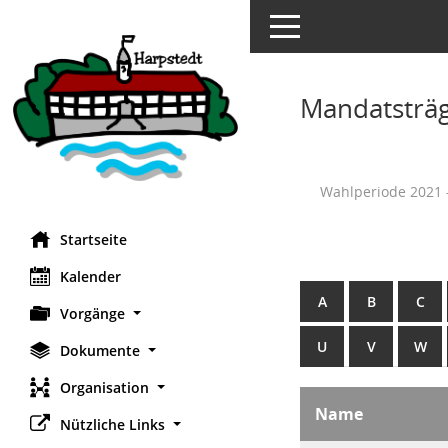
Toggle navigation
Mandatsträ
Wahlperiode 2021 
Startseite
Kalender
A
B
C
Vorgänge
U
V
W
Dokumente
Organisation
Name
Nützliche Links