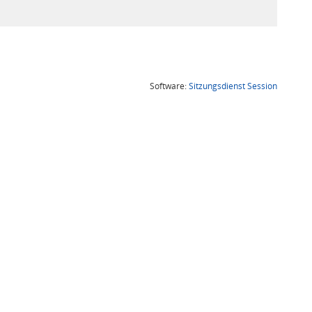
(Wird in
Software:
Sitzungsdienst
Session