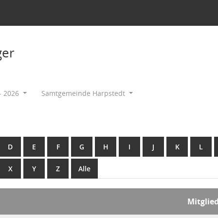
ger
- 2026
Samtgemeinde Harpstedt
D
E
F
G
H
I
J
K
L
X
Y
Z
Alle
Mitglie