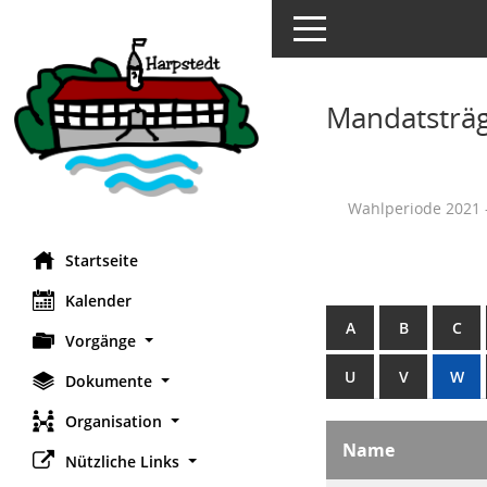
Toggle navigation
Mandatsträ
Wahlperiode 2021 
Startseite
Kalender
A
B
C
Vorgänge
U
V
W
Dokumente
Organisation
Name
Nützliche Links