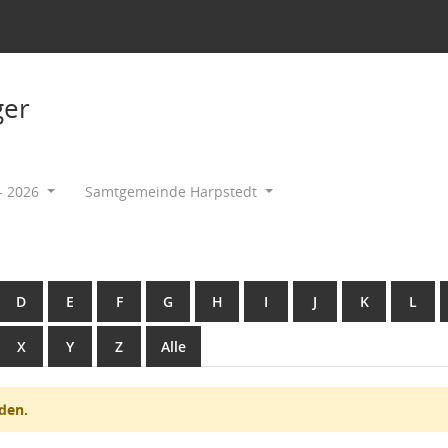
ger
- 2026
Samtgemeinde Harpstedt
D
E
F
G
H
I
J
K
L
X
Y
Z
Alle
den.