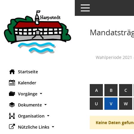
Toggle navigation
Mandatsträ
Wahlperiode 2021 
Startseite
Kalender
A
B
C
Vorgänge
U
V
W
Dokumente
Organisation
Keine Daten gefun
Nützliche Links