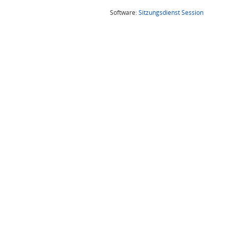
(Wird in
Software:
Sitzungsdienst
Session