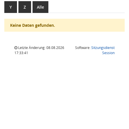
Y
Z
Alle
Keine Daten gefunden.
Letzte Änderung: 08.08.2026
Software:
Sitzungsdienst
(Wird in
17:33:41
Session