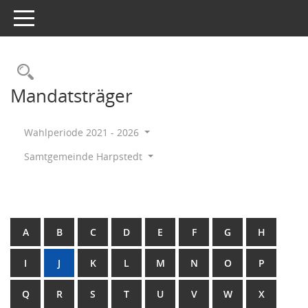
Toggle navigation
Rechercheauswahl
Mandatsträger
Wahlperiode 2021 - 2026
Samtgemeinde Harpstedt
A
B
C
D
E
F
G
H
I
J
K
L
M
N
O
P
Q
R
S
T
U
V
W
X